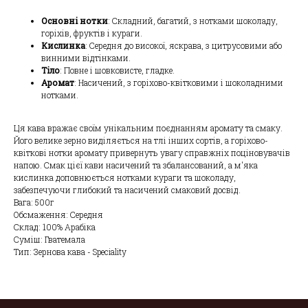
Основні нотки
: Складний, багатий, з нотками шоколаду,
горіхів, фруктів і кураги.
Кислинка
: Середня до високої, яскрава, з цитрусовими або
винними відтінками.
Тіло
: Повне і шовковисте, гладке.
Аромат
: Насичений, з горіхово-квітковими і шоколадними
нотками.
Ця кава вражає своїм унікальним поєднанням аромату та смаку.
Його велике зерно виділяється на тлі інших сортів, а горіхово-
квіткові нотки аромату привернуть увагу справжніх поціновувачів
напою. Смак цієї кави насичений та збалансований, а м'яка
кислинка доповнюється нотками кураги та шоколаду,
забезпечуючи глибокий та насичений смаковий досвід.
Вага: 500г
Обсмаження: Середня
Склад: 100% Арабіка
Суміш: Гватемала
Тип: Зернова кава - Speciality