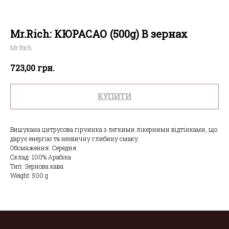
Mr.Rich: КЮРАСАО (500g) В зернах
Mr.Rich
грн.
723,00
КУПИТИ
Вишукана цитрусова гірчинка з легкими лікерними відтінками, що
дарує енергію та незвичну глибину смаку.
Обсмаження: Середня
Склад: 100% Арабіка
Тип: Зернова кава
Weight: 500 g